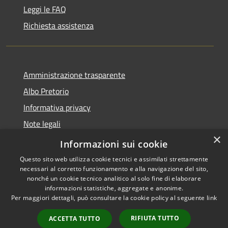
Leggi le FAQ
Richiesta assistenza
Amministrazione trasparente
Albo Pretorio
Informativa privacy
Note legali
×
Dichiarazione di accessibilità
Informazioni sui cookie
Questo sito web utilizza cookie tecnici e assimilati strettamente
necessari al corretto funzionamento e alla navigazione del sito,
nonché un cookie tecnico analitico al solo fine di elaborare
informazioni statistiche, aggregate e anonime.
RSS
Copyright © 2026 • Comune di
Per maggiori dettagli, può consultare la cookie policy al seguente
link
Accessibilità
Paganico Sabino • Powered by
Privacy
Municipium
Accesso
•
RIFIUTA TUTTO
ACCETTA TUTTO
Cookie