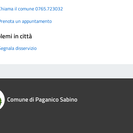
Chiama il comune 0765.723032
Prenota un appuntamento
lemi in città
Segnala disservizio
Comune di Paganico Sabino