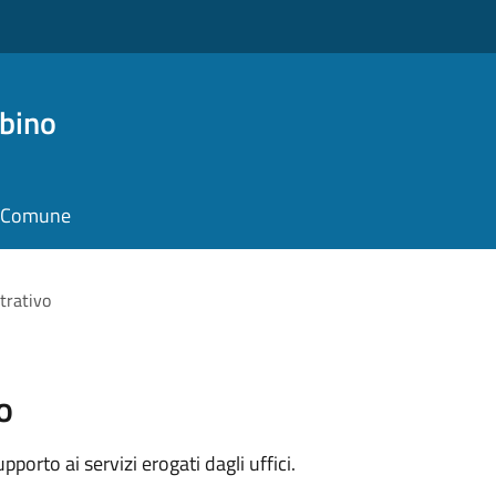
bino
il Comune
trativo
o
orto ai servizi erogati dagli uffici.