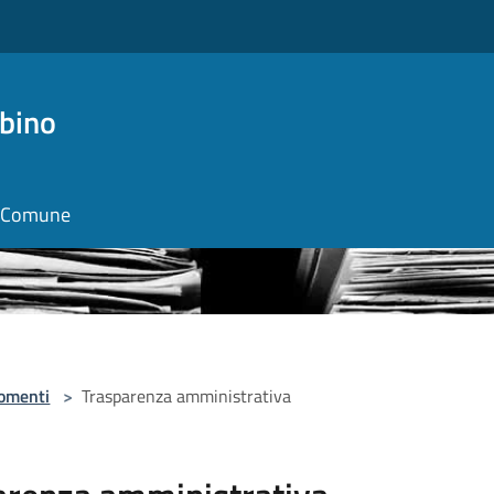
bino
il Comune
omenti
>
Trasparenza amministrativa