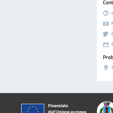
Cont
Prob