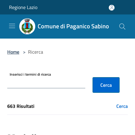
Salta al contenuto principale
Regione Lazio
Comune di Paganico Sabino
Home
>
Ricerca
Inserisci i termini di ricerca
Cerca
663 Risultati
Cerca
[results] Risultati