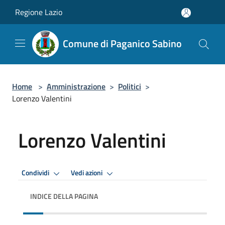
Salta al contenuto principale
Regione Lazio
Comune di Paganico Sabino
Home
>
Amministrazione
>
Politici
>
Lorenzo Valentini
Lorenzo Valentini
Condividi
Vedi azioni
INDICE DELLA PAGINA