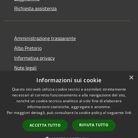
Richiesta assistenza
Amministrazione trasparente
Albo Pretorio
Informativa privacy
Note legali
×
Dichiarazione di accessibilità
Informazioni sui cookie
Questo sito web utilizza cookie tecnici e assimilati strettamente
necessari al corretto funzionamento e alla navigazione del sito,
nonché un cookie tecnico analitico al solo fine di elaborare
informazioni statistiche, aggregate e anonime.
RSS
Copyright © 2026 • Comune di
Per maggiori dettagli, può consultare la cookie policy al seguente
link
Accessibilità
Paganico Sabino • Powered by
Privacy
Municipium
Accesso
•
RIFIUTA TUTTO
ACCETTA TUTTO
Cookie
redazione