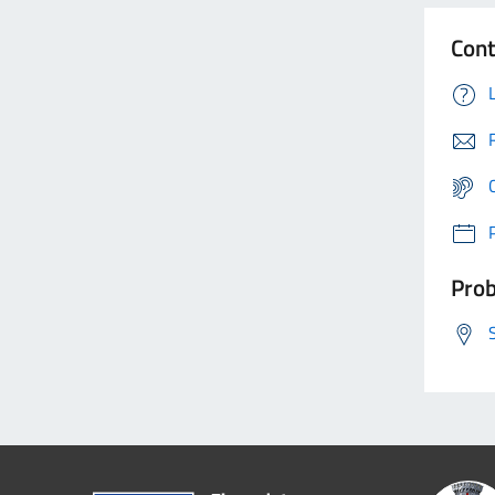
Cont
Prob