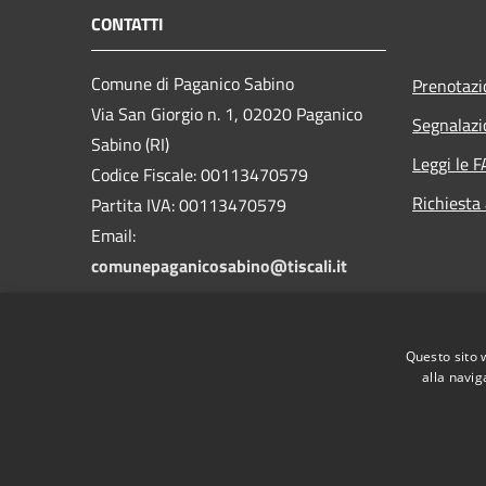
CONTATTI
Comune di Paganico Sabino
Prenotaz
Via San Giorgio n. 1, 02020 Paganico
Segnalazi
Sabino (RI)
Leggi le 
Codice Fiscale: 00113470579
Richiesta
Partita IVA: 00113470579
Email:
comunepaganicosabino@tiscali.it
PEC: comunepaganicosabino@pec.it
Centralino Unico: 0765/723032
Questo sito 
alla navig
RSS
Accessibilità
Privacy
Cookie
Mappa de