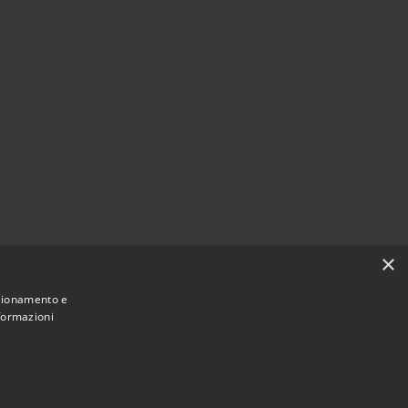
×
nzionamento e
nformazioni
Municipium
Accesso
 di Paganico Sabino • Powered by
•