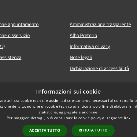
ione appuntamento
Amministrazione trasparente
one disservizio
Albo Pretorio
FAQ
Informativa privacy
 assistenza
Note legali
Dichiarazione di accessibilità
Informazioni sui cookie
web utilizza cookie tecnici e assimilati strettamente necessari al corretto fu
azione del sito, nonché un cookie tecnico analitico al solo fine di elaborare i
statistiche, aggregate e anonime.
Per maggiori dettagli, può consultare la cookie policy al seguente
link
RIFIUTA TUTTO
ACCETTA TUTTO
l sito
Copyright © 2026 • Comune