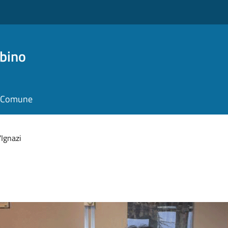
bino
il Comune
'Ignazi