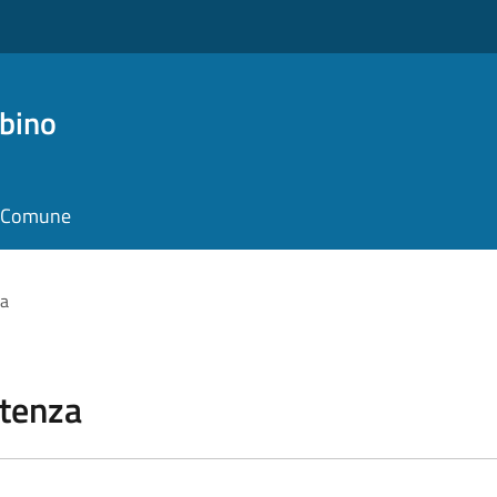
bino
il Comune
za
stenza