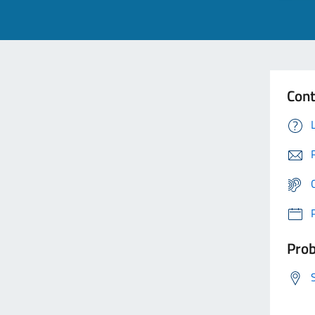
Cont
Prob