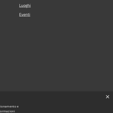
Luoghi
Eventi
×
nzionamento e
nformazioni