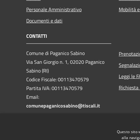
Personale Amministrativo
Mobilità e
Documenti e dati
CONTATTI
Comune di Paganico Sabino
Prenotaz
Via San Giorgio n. 1, 02020 Paganico
Segnalazi
Sabino (RI)
Leggi le 
Codice Fiscale: 00113470579
Richiesta
Partita IVA: 00113470579
Email:
comunepaganicosabino@tiscali.it
PEC: comunepaganicosabino@pec.it
Centralino Unico: 0765/723032
Questo sito 
alla navig